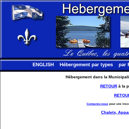
ENGLISH
Hébergement par types
par 
Hébergement dans la Municipali
RETOUR
à la 
RETOU
Contactez-nous
pour une inscr
Chalets, Appa