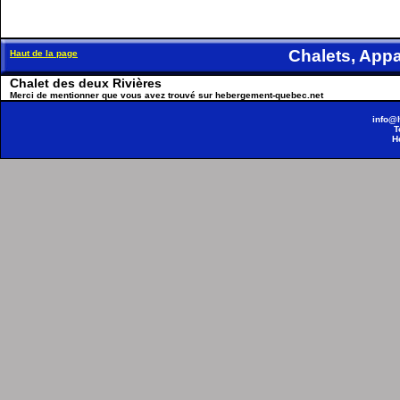
Chalets, Ap
Haut de la page
Chalet des deux Rivières
Merci de mentionner que vous avez trouvé sur hebergement-quebec.net
info@
T
H