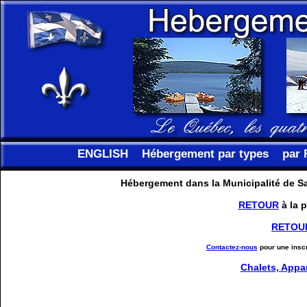
ENGLISH
Hébergement par types
par 
Hébergement dans la Municipalité de S
RETOUR
à la 
RETOU
Contactez-nous
pour une inscr
Chalets, Appa