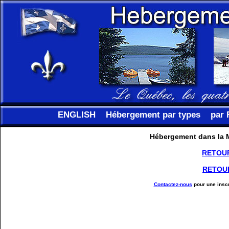
ENGLISH
Hébergement par types
par 
Hébergement dans la M
RETOU
RETOU
Contactez-nous
pour une inscr