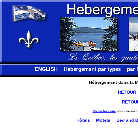
ENGLISH
Hébergement par types
par 
Hébergement dans la Mu
RETOUR
RETOU
Contactez-nous
pour une inscr
Hôtels
Motels
Bed and B