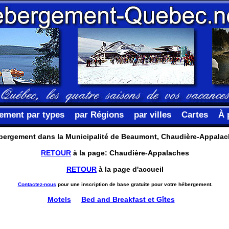
ement par types
par Régions
par villes
Cartes
À 
bergement dans la Municipalité de Beaumont, Chaudière-Appala
RETOUR
à la page: Chaudière-Appalaches
RETOUR
à la page d'accueil
Contactez-nous
pour une inscription de base gratuite pour votre hébergement.
Motels
Bed and Breakfast et Gîtes