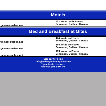
Motels
102, route de Beaumont
Beaumont, Québec, Canada
ergement-quebec.net
Bed and Breakfast et Gîtes
454, route du Fleuve
Beaumont, Québec, Canada
ergement-quebec.net
295, route du Fleuve
Beaumont, Québec, Canada
ergement-quebec.net
485, route du Fleuve
Beaumont, Québec, Canada
ergement-quebec.net
Site par
SIPF inc
info@hebergement-quebec.net
Tous droits réservés
Hébergé par
SIPF inc