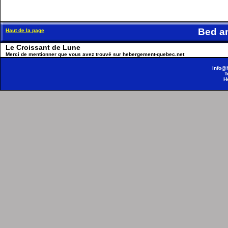
Bed a
Haut de la page
Le Croissant de Lune
Merci de mentionner que vous avez trouvé sur hebergement-quebec.net
info@
T
H