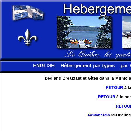
ENGLISH
Hébergement par types
par 
Bed and Breakfast et Gîtes dans la Munici
RETOUR
à l
RETOUR
à la pa
RETOU
Contactez-nous
pour une inscr