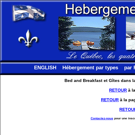
ENGLISH
Hébergement par types
par 
Bed and Breakfast et Gîtes dans 
RETOUR
à l
RETOUR
à la pa
RETOU
Contactez-nous
pour une inscr