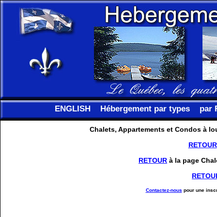
ENGLISH
Hébergement par types
par 
Chalets, Appartements et Condos à lou
RETOUR
RETOUR
à la page Chal
RETOU
Contactez-nous
pour une inscr