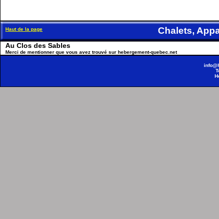
Chalets, Ap
Haut de la page
Au Clos des Sables
Merci de mentionner que vous avez trouvé sur hebergement-quebec.net
info@
T
H