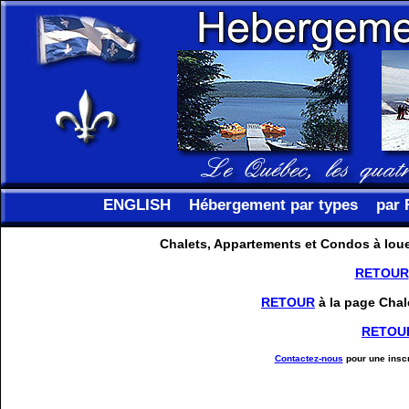
ENGLISH
Hébergement par types
par 
Chalets, Appartements et Condos à loue
RETOUR
RETOUR
à la page Chal
RETOU
Contactez-nous
pour une inscr