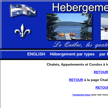
ENGLISH
Hébergement par types
par 
Chalets, Appartements et Condos à l
RETOUR
RETOUR
à la page Chal
RETOU
Contactez-nous
pour une inscr