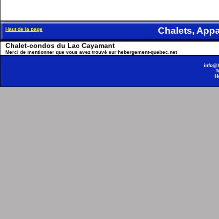
Chalets, Ap
Haut de la page
Chalet-condos du Lac Cayamant
Merci de mentionner que vous avez trouvé sur hebergement-quebec.net
info@
T
H