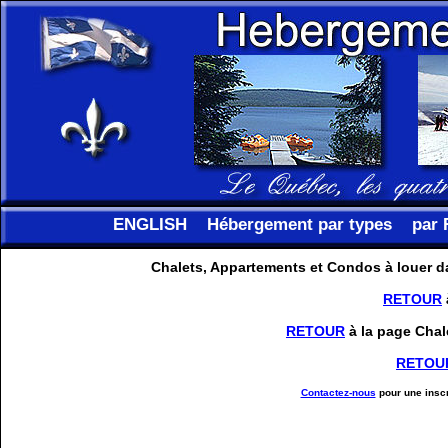
ENGLISH
Hébergement par types
par 
Chalets, Appartements et Condos à louer da
RETOUR
RETOUR
à la page Chal
RETOU
Contactez-nous
pour une inscr