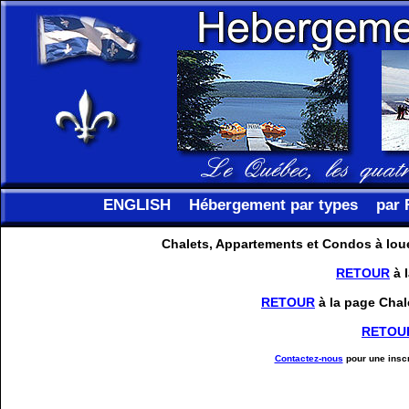
ENGLISH
Hébergement par types
par 
Chalets, Appartements et Condos à louer
RETOUR
à l
RETOUR
à la page Chal
RETOU
Contactez-nous
pour une inscr