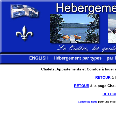
ENGLISH
Hébergement par types
par 
Chalets, Appartements et Condos à louer
RETOUR
à 
RETOUR
à la page Chal
RETOU
Contactez-nous
pour une inscr