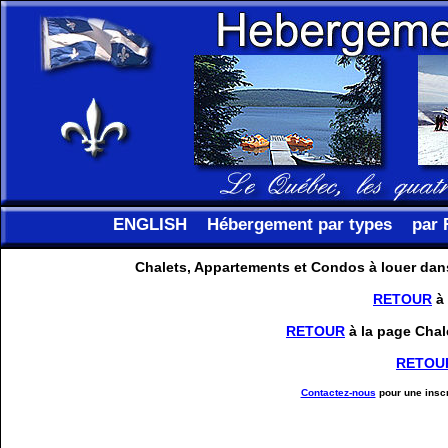
ENGLISH
Hébergement par types
par 
Chalets, Appartements et Condos à louer dans
RETOUR
à 
RETOUR
à la page Chal
RETOU
Contactez-nous
pour une inscr