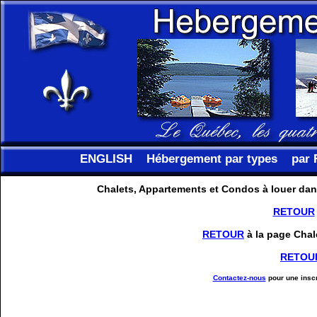
ENGLISH
Hébergement par types
par 
Chalets, Appartements et Condos à louer dan
RETOUR
RETOUR
à la page Chal
RETOU
Contactez-nous
pour une inscr