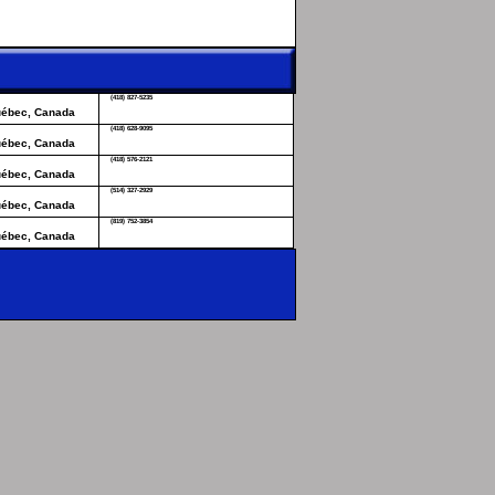
ouer
(418) 827-5235
Québec, Canada
(418) 628-9095
Québec, Canada
(418) 576-2121
Québec, Canada
(514) 327-2929
Québec, Canada
(819) 752-3854
Québec, Canada