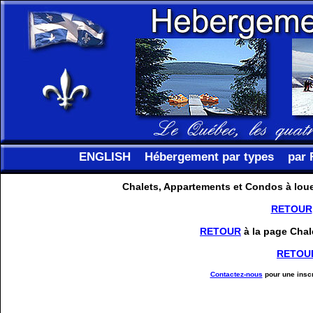
ENGLISH
Hébergement par types
par 
Chalets, Appartements et Condos à louer
RETOUR
RETOUR
à la page Chal
RETOU
Contactez-nous
pour une inscr